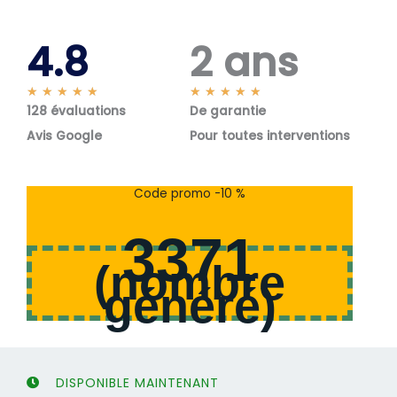
4.8
2 ans
N
N
★
★
★
★
★
★
★
★
★
★
128 évaluations
o
De garantie
o
t
t
Avis Google
Pour toutes interventions
é
é
5
5
s
s
Code promo -10 %
u
u
r
r
3371
5
5
(
nombre
généré
)
DISPONIBLE MAINTENANT