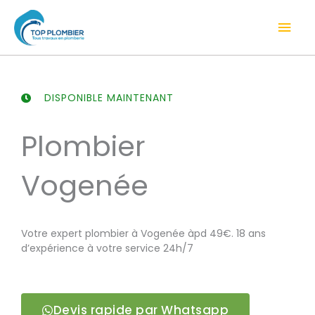
Aller
Men
au
contenu
prin
DISPONIBLE MAINTENANT
Plombier
Vogenée
Votre expert plombier à Vogenée àpd 49€. 18 ans
d’expérience à votre service 24h/7
Devis rapide par Whatsapp