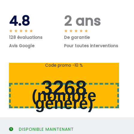
4.8
2 ans
N
N
★
★
★
★
★
★
★
★
★
★
128 évaluations
o
De garantie
o
t
t
Avis Google
Pour toutes interventions
é
é
5
5
s
s
Code promo -10 %
u
u
r
r
3268
5
5
(
nombre
généré
)
DISPONIBLE MAINTENANT