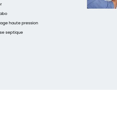
er
vabo
age haute pression
se septique