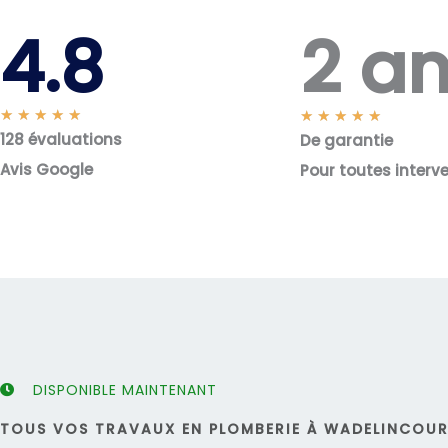
2 a
4.8
N
★
★
★
★
★
N
★
★
★
★
★
128 évaluations
o
De garantie
o
t
t
Avis Google
Pour toutes interv
é
é
5
5
s
s
u
u
r
r
5
5
DISPONIBLE MAINTENANT
TOUS VOS TRAVAUX EN PLOMBERIE À WADELINCOURT