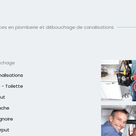
ices en plomberie et débouchage de canalisations
uchage
alisations
- Toilette
out
uche
gnoire
rput