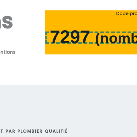
ns
Code pro
7297
(
nomb
entions
 PAR PLOMBIER QUALIFIÉ