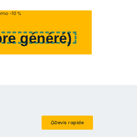
mo -10 %
re généré
)
Devis rapide