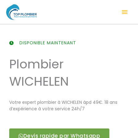
Aller
Men
au
contenu
prin
DISPONIBLE MAINTENANT
Plombier
WICHELEN
Votre expert plombier à WICHELEN àpd 49€. 18 ans
d’expérience à votre service 24h/7
Devis rapide par Whatsapp