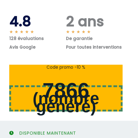
4.8
2 ans
N
N
★
★
★
★
★
★
★
★
★
★
128 évaluations
o
De garantie
o
t
t
Avis Google
Pour toutes interventions
é
é
5
5
s
s
Code promo -10 %
u
u
r
r
7866
5
5
(
nombre
généré
)
DISPONIBLE MAINTENANT