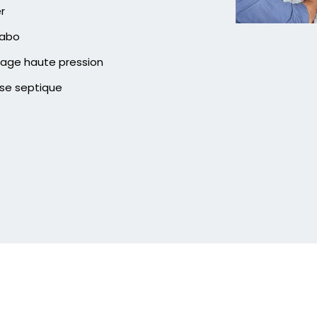
er
vabo
age haute pression
se septique