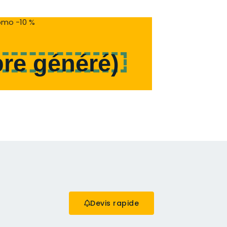
mo -10 %
re généré
)
Devis rapide