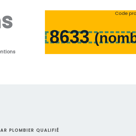
ns
Code pro
8633
(
nomb
entions
AR PLOMBIER QUALIFIÉ