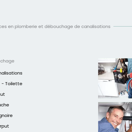
ices en plomberie et débouchage de canalisations
uchage
alisations
- Toilette
out
uche
gnoire
rput