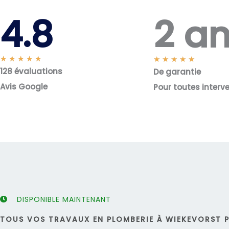
2 a
4.8
N
★
★
★
★
★
N
★
★
★
★
★
128 évaluations
o
De garantie
o
t
t
Avis Google
Pour toutes interv
é
é
5
5
s
s
u
u
r
r
5
5
DISPONIBLE MAINTENANT
TOUS VOS TRAVAUX EN PLOMBERIE À WIEKEVORST P