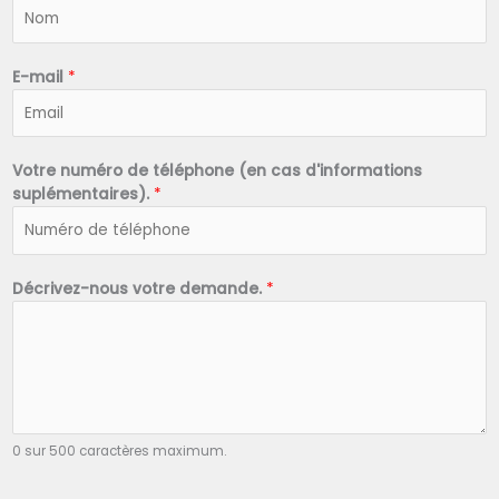
N
o
m
*
E-mail
*
Votre numéro de téléphone (en cas d'informations
suplémentaires).
*
Décrivez-nous votre demande.
*
0 sur 500 caractères maximum.