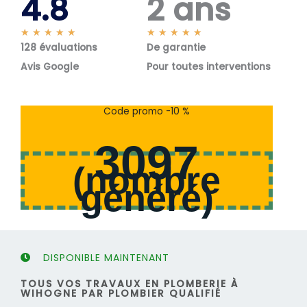
4.8
2 ans
N
N
★
★
★
★
★
★
★
★
★
★
128 évaluations
o
De garantie
o
t
t
Avis Google
Pour toutes interventions
é
é
5
5
s
s
Code promo -10 %
u
u
r
r
3097
5
5
(
nombre
généré
)
DISPONIBLE MAINTENANT
TOUS VOS TRAVAUX EN PLOMBERIE À
WIHOGNE PAR PLOMBIER QUALIFIÉ