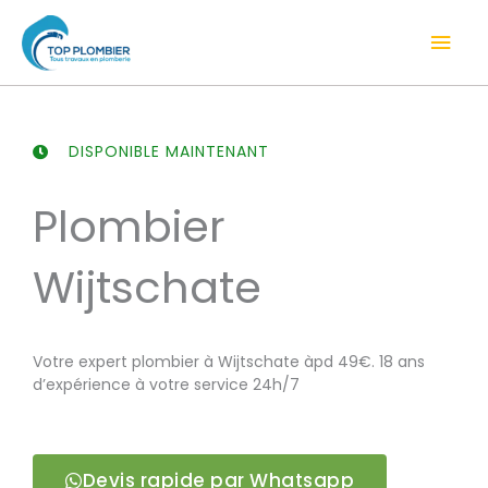
Aller
Men
au
contenu
prin
DISPONIBLE MAINTENANT
Plombier
Wijtschate
Votre expert plombier à Wijtschate àpd 49€. 18 ans
d’expérience à votre service 24h/7
Devis rapide par Whatsapp