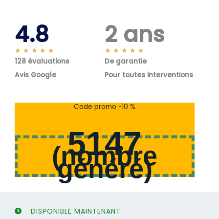
4.8
2 ans
N
N
★
★
★
★
★
★
★
★
★
★
128 évaluations
o
De garantie
o
t
t
Avis Google
Pour toutes interventions
é
é
5
5
s
s
Code promo -10 %
u
u
r
r
5147
5
5
(
nombre
généré
)
DISPONIBLE MAINTENANT