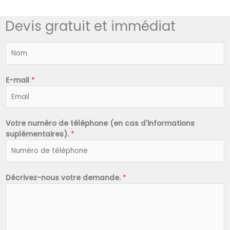
Devis gratuit et immédiat
N
o
m
*
E-mail
*
Votre numéro de téléphone (en cas d'informations
suplémentaires).
*
Décrivez-nous votre demande.
*