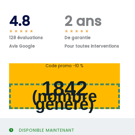
4.8
2 ans
N
N
★
★
★
★
★
★
★
★
★
★
128 évaluations
o
De garantie
o
t
t
Avis Google
Pour toutes interventions
é
é
5
5
s
s
Code promo -10 %
u
u
r
r
1842
5
5
(
nombre
généré
)
DISPONIBLE MAINTENANT