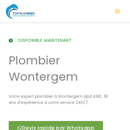
Aller
Men
au
contenu
prin
DISPONIBLE MAINTENANT
Plombier
Wontergem
Votre expert plombier à Wontergem àpd 49€. 18
ans d’expérience à votre service 24h/7
Devis rapide par Whatsapp