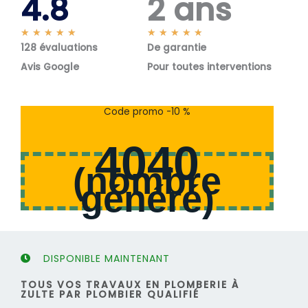
4.8
2 ans
N
N
★
★
★
★
★
★
★
★
★
★
128 évaluations
o
De garantie
o
t
t
Avis Google
Pour toutes interventions
é
é
5
5
s
s
Code promo -10 %
u
u
r
r
4040
5
5
(
nombre
généré
)
DISPONIBLE MAINTENANT
TOUS VOS TRAVAUX EN PLOMBERIE À
ZULTE PAR PLOMBIER QUALIFIÉ