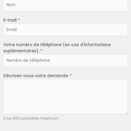
N
o
m
*
E-mail
*
Votre numéro de téléphone (en cas d'informations
suplémentaires).
*
Décrivez-nous votre demande.
*
0 sur 500 caractères maximum.