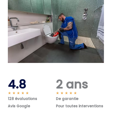
4.8
2 ans
N
N
★
★
★
★
★
★
★
★
★
★
128 évaluations
o
De garantie
o
t
t
Avis Google
Pour toutes interventions
é
é
5
5