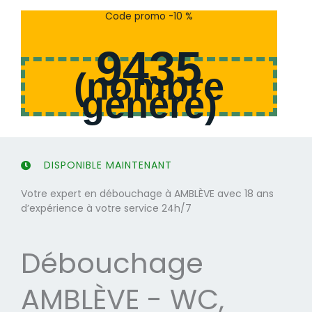
s
s
Code promo -10 %
u
u
r
r
9435
5
5
(
nombre
généré
)
DISPONIBLE MAINTENANT
Votre expert en débouchage à AMBLÈVE avec 18 ans
d’expérience à votre service 24h/7
Débouchage
AMBLÈVE - WC,