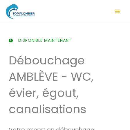
Aller
Men
au
contenu
prin
DISPONIBLE MAINTENANT
Débouchage
AMBLÈVE - WC,
évier, égout,
canalisations
Votre expert en débouchage