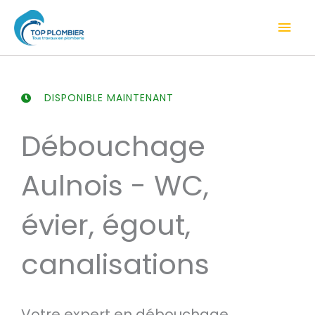
Aller
Men
au
contenu
prin
DISPONIBLE MAINTENANT
Débouchage
Aulnois - WC,
évier, égout,
canalisations
Votre expert en débouchage