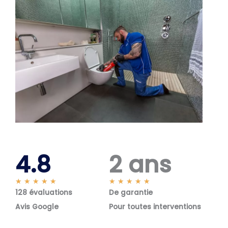
4.8
2 ans
N
N
★
★
★
★
★
★
★
★
★
★
128 évaluations
o
De garantie
o
t
t
Avis Google
Pour toutes interventions
é
é
5
5