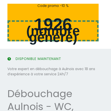
s
s
Code promo -10 %
u
u
r
r
1926
5
5
(
nombre
généré
)
DISPONIBLE MAINTENANT
Votre expert en débouchage à Aulnois avec 18 ans
d’expérience à votre service 24h/7
Débouchage
Aulnois - WC,