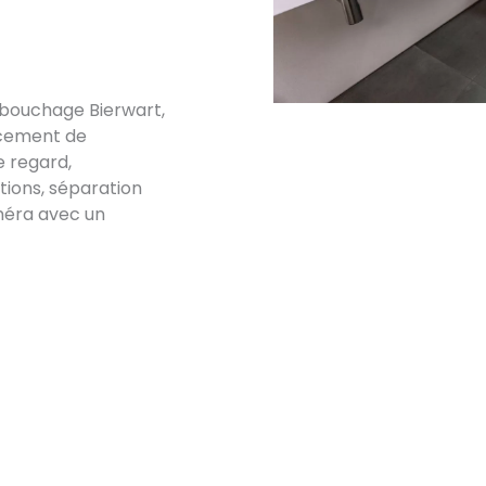
ébouchage Bierwart,
acement de
e regard,
ations, séparation
méra avec un