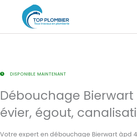
Aller
au
contenu
DISPONIBLE MAINTENANT
Débouchage Bierwart 
évier, égout, canalisat
Votre expert en débouchage Bierwart àpd 4