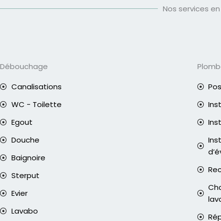
Nos services en
Débouchage
Plomb
Canalisations
Pos
WC - Toilette
Ins
Egout
Ins
Douche
Ins
d’é
Baignoire
Rec
Sterput
Cha
Evier
lav
Lavabo
Rép