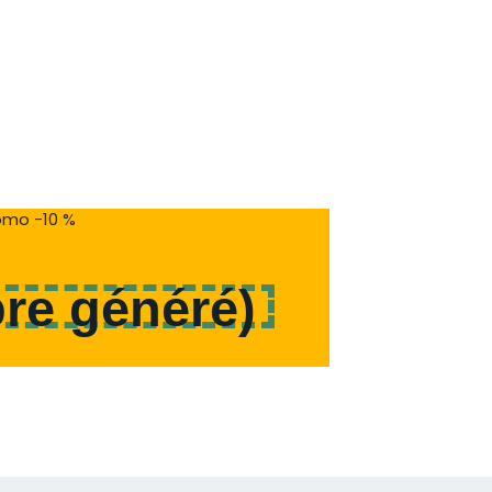
mo -10 %
re généré
)