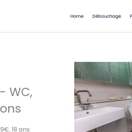
Home
Débouchage
- WC,
ions
9€. 18 ans