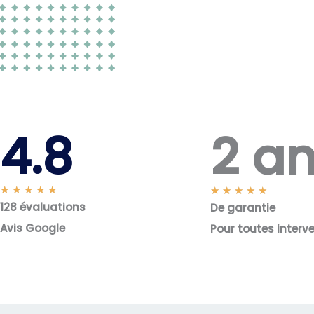
2 a
4.8
N
★
★
★
★
★
N
★
★
★
★
★
128 évaluations
o
De garantie
o
t
t
Avis Google
Pour toutes interv
é
é
5
5
s
s
u
u
r
r