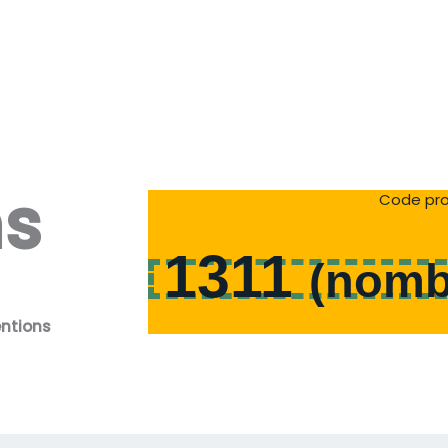
ns
Code pro
1311
(
nomb
entions