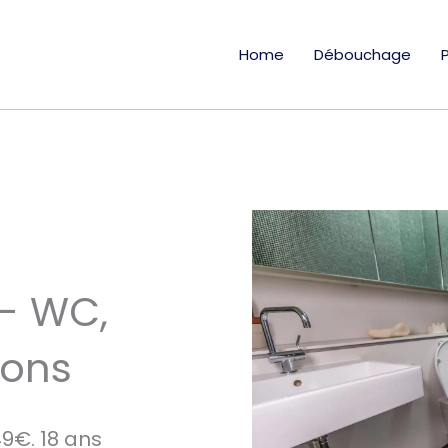
Home
Débouchage
- WC,
ions
9€. 18 ans