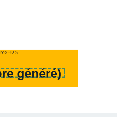
mo -10 %
re généré
)