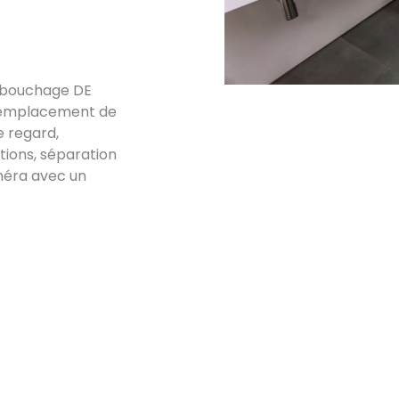
débouchage DE
, remplacement de
e regard,
ations, séparation
méra avec un