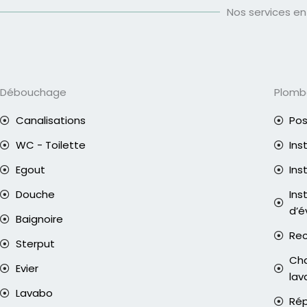
Nos services en
Débouchage
Plomb
Canalisations
Pos
WC - Toilette
Ins
Egout
Ins
Douche
Ins
d’é
Baignoire
Rec
Sterput
Cha
Evier
lav
Lavabo
Rép