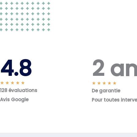
2 a
4.8
N
★
★
★
★
★
N
★
★
★
★
★
128 évaluations
o
De garantie
o
t
t
Avis Google
Pour toutes interv
é
é
5
5
s
s
u
u
r
r