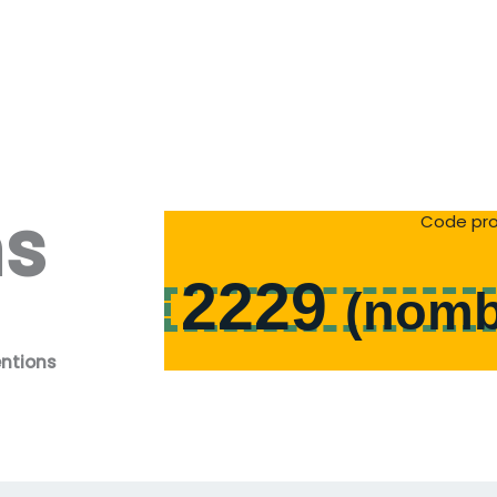
ns
Code pro
2229
(
nomb
entions