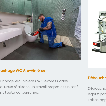
uchage WC Arc-Ainières
Débouchag
uchage Arc-Ainières WC express dans
re. Nous réalisons un travail propre et un tarif
Débouchag
ant toute concurrence.
égout par
Faites ap