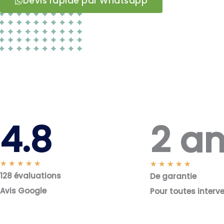
Devis rapide par Whatsapp
2 a
4.8
N
★
★
★
★
★
N
★
★
★
★
★
128 évaluations
o
De garantie
o
t
t
Avis Google
Pour toutes interv
é
é
5
5
s
s