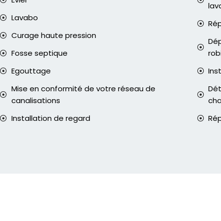
lav
Lavabo
Rép
Curage haute pression
Dép
Fosse septique
rob
Egouttage
Ins
Mise en conformité de votre réseau de
Dét
canalisations
ch
Installation de regard
Rép