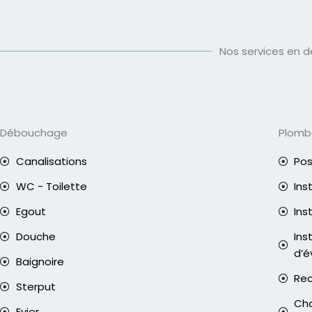
Nos services en d
Débouchage
Plomb
Canalisations
Pos
WC - Toilette
Ins
Egout
Ins
Douche
Ins
d’é
Baignoire
Rec
Sterput
Cha
Evier