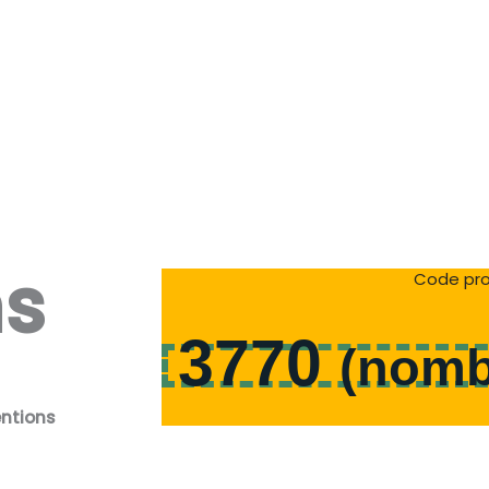
ns
Code pro
3770
(
nomb
entions