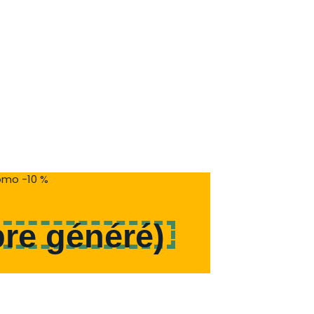
mo -10 %
re généré
)