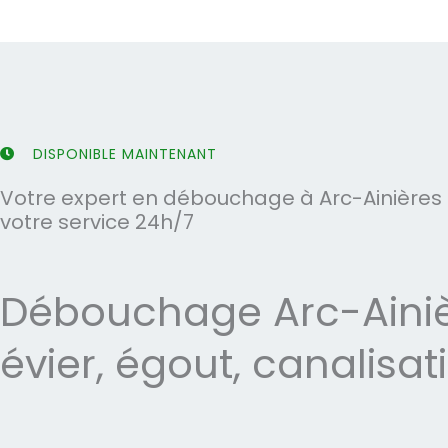
u
u
r
r
5
5
DISPONIBLE MAINTENANT
Votre expert en débouchage à Arc-Ainières 
votre service 24h/7
Débouchage Arc-Ainiè
évier, égout, canalisat