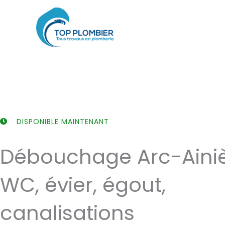
Aller
au
contenu
DISPONIBLE MAINTENANT
Débouchage Arc-Ainiè
WC, évier, égout,
canalisations