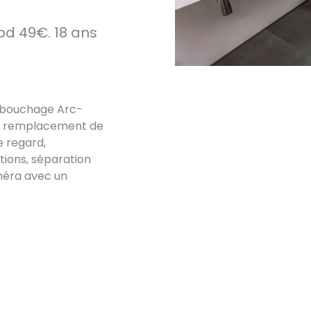
pd 49€. 18 ans
débouchage Arc-
on, remplacement de
e regard,
ations, séparation
méra avec un