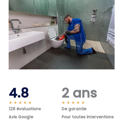
4.8
2 ans
N
N
★
★
★
★
★
★
★
★
★
★
128 évaluations
o
De garantie
o
t
t
Avis Google
Pour toutes interventions
é
é
5
5