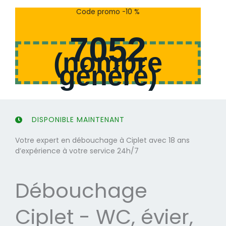
s
s
Code promo -10 %
u
u
r
r
7052
5
5
(
nombre
généré
)
DISPONIBLE MAINTENANT
Votre expert en débouchage à Ciplet avec 18 ans
d’expérience à votre service 24h/7
Débouchage
Ciplet - WC, évier,