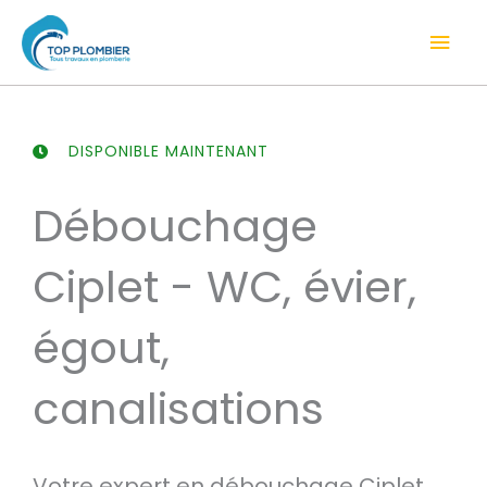
Aller
Men
au
contenu
prin
DISPONIBLE MAINTENANT
Débouchage
Ciplet - WC, évier,
égout,
canalisations
Votre expert en débouchage Ciplet