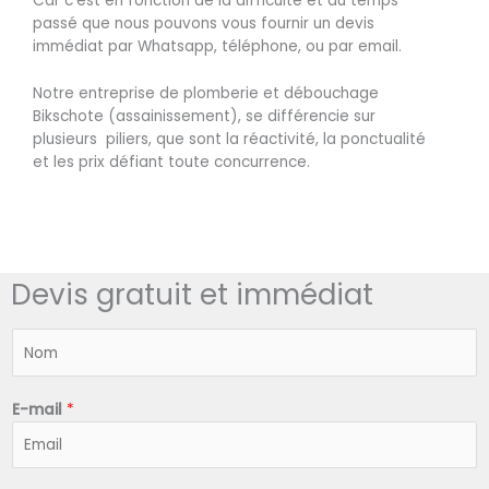
Car c’est en fonction de la difficulté et du temps
passé que nous pouvons vous fournir un devis
immédiat par Whatsapp, téléphone, ou par email.
Notre entreprise de plomberie et débouchage
Bikschote (assainissement), se différencie sur
plusieurs piliers, que sont la réactivité, la ponctualité
et les prix défiant toute concurrence.
Devis gratuit et immédiat
N
o
m
*
E-mail
*