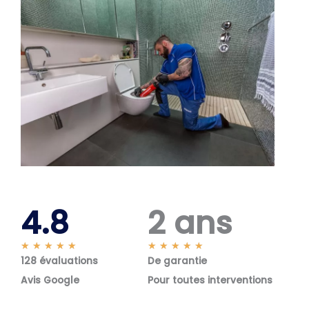
4.8
2 ans
N
N
★
★
★
★
★
★
★
★
★
★
128 évaluations
o
De garantie
o
t
t
Avis Google
Pour toutes interventions
é
é
5
5