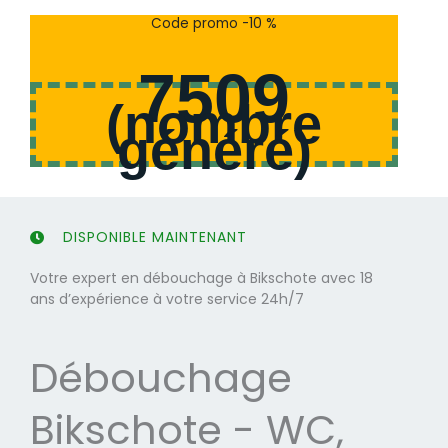
s
s
Code promo -10 %
u
u
r
r
7509
5
5
(
nombre
généré
)
DISPONIBLE MAINTENANT
Votre expert en débouchage à Bikschote avec 18
ans d’expérience à votre service 24h/7
Débouchage
Bikschote - WC,