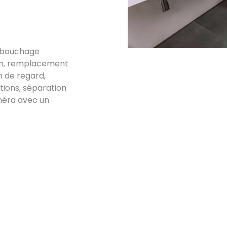
débouchage
tion, remplacement
n de regard,
ations, séparation
méra avec un