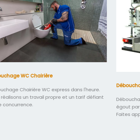
uchage WC Chairière
Déboucha
uchage Chairière WC express dans l'heure.
réalisons un travail propre et un tarif défiant
Débouchag
e concurrence.
égout par
Faites ap