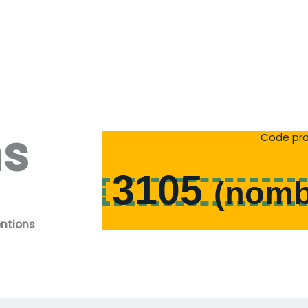
ns
Code pro
3105
(
nomb
entions