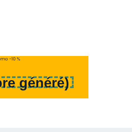
mo -10 %
re généré
)