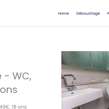
Home
Débouchage
 - WC,
ions
49€. 18 ans