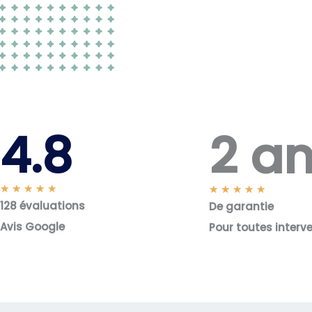
2 a
4.8
N
★
★
★
★
★
N
★
★
★
★
★
128 évaluations
o
De garantie
o
t
t
Avis Google
Pour toutes interv
é
é
5
5
s
s
u
u
r
r