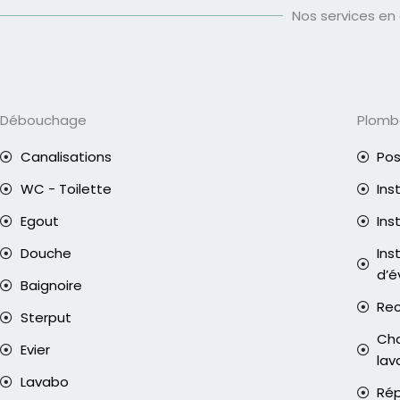
Nos services en
Débouchage
Plomb
Canalisations
Pos
WC - Toilette
Ins
Egout
Ins
Douche
Ins
d’é
Baignoire
Rec
Sterput
Cha
Evier
lav
Lavabo
Rép