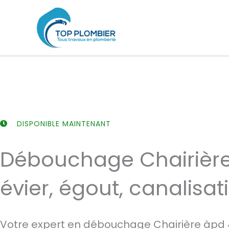
Aller
au
contenu
DISPONIBLE MAINTENANT
Débouchage Chairière
évier, égout, canalisat
Votre expert en débouchage Chairière àpd 