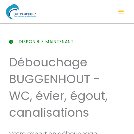
Aller
Men
au
contenu
prin
DISPONIBLE MAINTENANT
Débouchage
BUGGENHOUT -
WC, évier, égout,
canalisations
Votre expert en débouchage