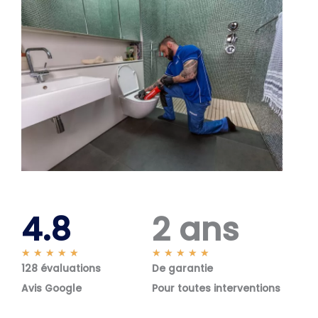
4.8
2 ans
N
N
★
★
★
★
★
★
★
★
★
★
128 évaluations
o
De garantie
o
t
t
Avis Google
Pour toutes interventions
é
é
5
5