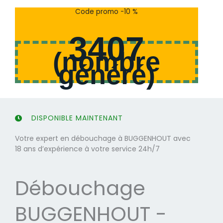
s
s
Code promo -10 %
u
u
r
r
3407
5
5
(
nombre
généré
)
DISPONIBLE MAINTENANT
Votre expert en débouchage à BUGGENHOUT avec
18 ans d’expérience à votre service 24h/7
Débouchage
BUGGENHOUT -