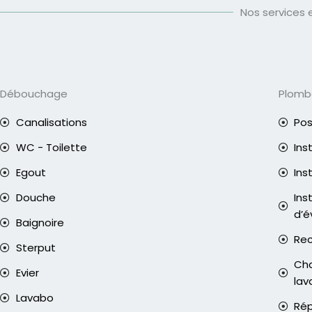
Nos services 
Débouchage
Plomb
Canalisations
Pos
WC - Toilette
Ins
Egout
Ins
Douche
Ins
d’é
Baignoire
Rec
Sterput
Cha
Evier
lav
Lavabo
Rép