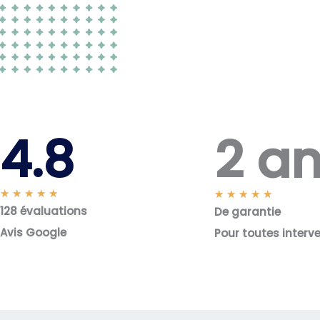
2 a
4.8
N
★
★
★
★
★
N
★
★
★
★
★
128 évaluations
o
De garantie
o
t
t
Avis Google
Pour toutes interv
é
é
5
5
s
s
u
u
r
r