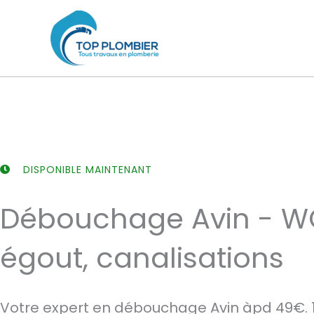
Aller
au
contenu
DISPONIBLE MAINTENANT
Débouchage Avin - WC,
égout, canalisations
Votre expert en débouchage Avin àpd 49€. 