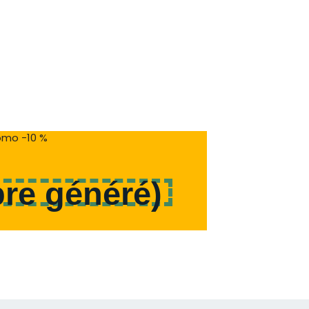
mo -10 %
re généré
)