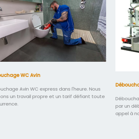
uchage WC Avin
Déboucha
uchage Avin WC express dans l'heure. Nous
sons un travail propre et un tarif défiant toute
Débouchag
urrence.
par un dé
appel à n