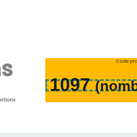
ns
Code pro
1097
(
nomb
entions