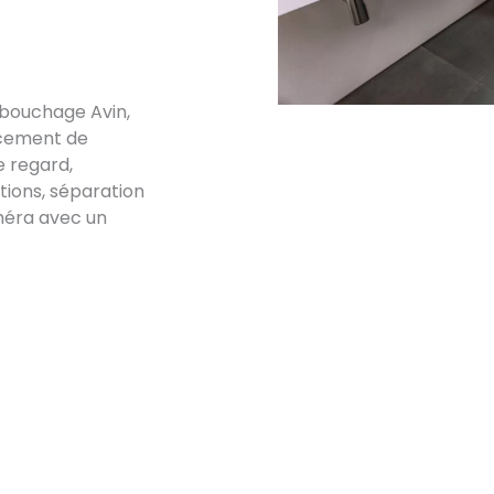
ébouchage Avin,
acement de
e regard,
ations, séparation
méra avec un