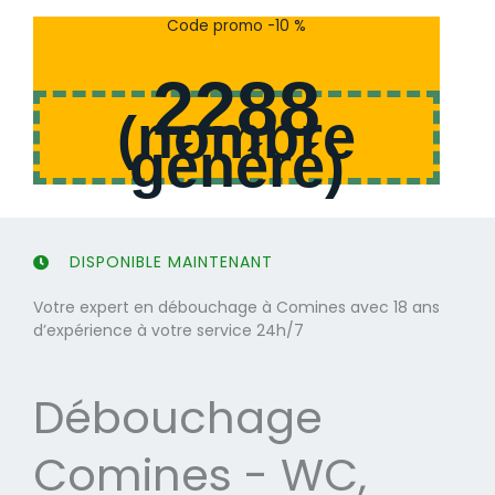
s
s
Code promo -10 %
u
u
r
r
2288
5
5
(
nombre
généré
)
DISPONIBLE MAINTENANT
Votre expert en débouchage à Comines avec 18 ans
d’expérience à votre service 24h/7
Débouchage
Comines - WC,