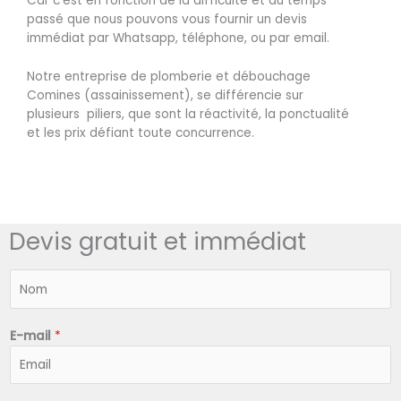
Car c’est en fonction de la difficulté et du temps
passé que nous pouvons vous fournir un devis
immédiat par Whatsapp, téléphone, ou par email.
Notre entreprise de plomberie et débouchage
Comines (assainissement), se différencie sur
plusieurs piliers, que sont la réactivité, la ponctualité
et les prix défiant toute concurrence.
Devis gratuit et immédiat
N
o
m
*
E-mail
*