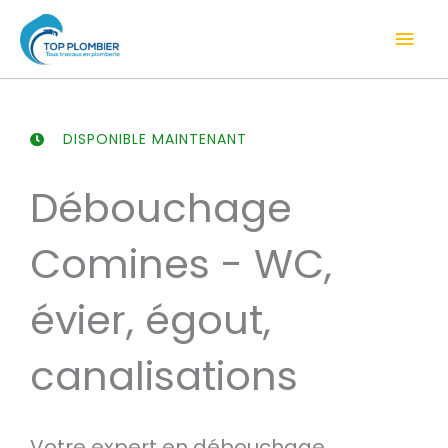
Aller
Men
au
contenu
prin
DISPONIBLE MAINTENANT
Débouchage
Comines - WC,
évier, égout,
canalisations
Votre expert en débouchage