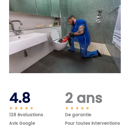
4.8
2 ans
N
N
★
★
★
★
★
★
★
★
★
★
128 évaluations
o
De garantie
o
t
t
Avis Google
Pour toutes interventions
é
é
5
5