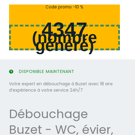
s
s
Code promo -10 %
u
u
r
r
4347
5
5
(
nombre
généré
)
DISPONIBLE MAINTENANT
Votre expert en débouchage à Buzet avec 18 ans
d’expérience à votre service 24h/7
Débouchage
Buzet - WC, évier,