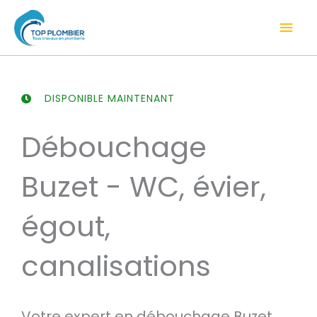
Aller
Men
au
contenu
prin
DISPONIBLE MAINTENANT
Débouchage
Buzet - WC, évier,
égout,
canalisations
Votre expert en débouchage Buzet