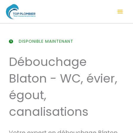
Aller
Men
au
contenu
prin
DISPONIBLE MAINTENANT
Débouchage
Blaton - WC, évier,
égout,
canalisations
Votre expert en débouchage Blaton