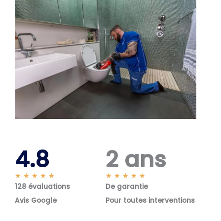
4.8
2 ans
N
N
★
★
★
★
★
★
★
★
★
★
128 évaluations
o
De garantie
o
t
t
Avis Google
Pour toutes interventions
é
é
5
5