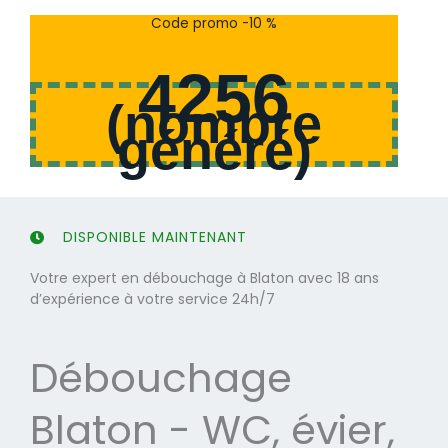
s
s
Code promo -10 %
u
u
r
r
4256
5
5
(
nombre
généré
)
DISPONIBLE MAINTENANT
Votre expert en débouchage à Blaton avec 18 ans
d’expérience à votre service 24h/7
Débouchage
Blaton - WC, évier,