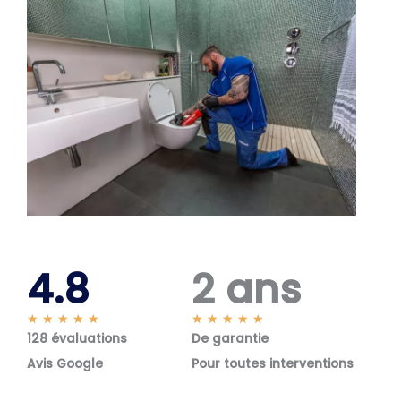
4.8
2 ans
N
N
★
★
★
★
★
★
★
★
★
★
128 évaluations
o
De garantie
o
t
t
Avis Google
Pour toutes interventions
é
é
5
5