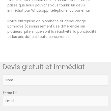
Car c’est en fonction de la difficulté et du temps
passé que nous pouvons vous fournir un devis
immédiat par Whatsapp, téléphone, ou par email.
Notre entreprise de plomberie et débouchage
Bombaye (assainissement), se différencie sur
plusieurs piliers, que sont la réactivité, la ponctualité
et les prix défiant toute concurrence.
Devis gratuit et immédiat
N
o
m
*
E-mail
*