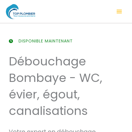
Aller
Men
au
contenu
prin
DISPONIBLE MAINTENANT
Débouchage
Bombaye - WC,
évier, égout,
canalisations
Votre expert en débouchage