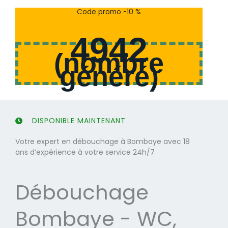
s
s
Code promo -10 %
u
u
r
r
4942
5
5
(
nombre
généré
)
DISPONIBLE MAINTENANT
Votre expert en débouchage à Bombaye avec 18
ans d’expérience à votre service 24h/7
Débouchage
Bombaye - WC,