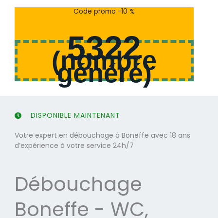
s
s
Code promo -10 %
u
u
r
r
5322
5
5
(
nombre
généré
)
DISPONIBLE MAINTENANT
Votre expert en débouchage à Boneffe avec 18 ans
d’expérience à votre service 24h/7
Débouchage
Boneffe - WC,