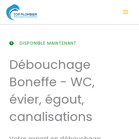
Aller
Men
au
contenu
prin
DISPONIBLE MAINTENANT
Débouchage
Boneffe - WC,
évier, égout,
canalisations
Votre expert en débouchage