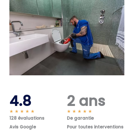
4.8
2 ans
N
N
★
★
★
★
★
★
★
★
★
★
128 évaluations
o
De garantie
o
t
t
Avis Google
Pour toutes interventions
é
é
5
5