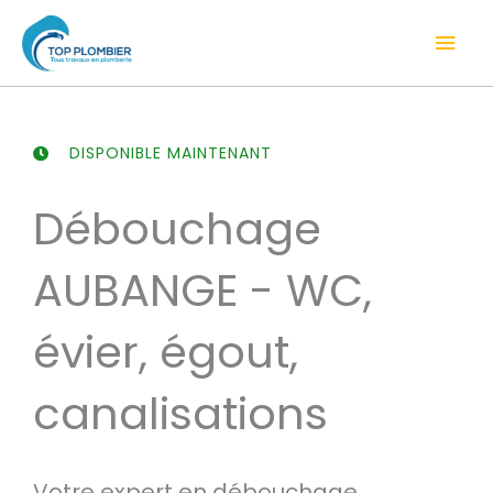
Aller
Men
au
contenu
prin
DISPONIBLE MAINTENANT
Débouchage
AUBANGE - WC,
évier, égout,
canalisations
Votre expert en débouchage