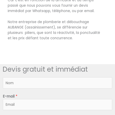
Car c’est en fonction de la difficulté et du temps
passé que nous pouvons vous fournir un devis
immédiat par Whatsapp, téléphone, ou par email.
Notre entreprise de plomberie et débouchage
AUBANGE (assainissement), se différencie sur
plusieurs piliers, que sont la réactivité, la ponctualité
et les prix défiant toute concurrence.
Devis gratuit et immédiat
N
o
m
*
E-mail
*