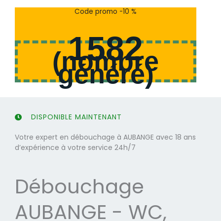
s
s
Code promo -10 %
u
u
r
r
1582
5
5
(
nombre
généré
)
DISPONIBLE MAINTENANT
Votre expert en débouchage à AUBANGE avec 18 ans
d’expérience à votre service 24h/7
Débouchage
AUBANGE - WC,