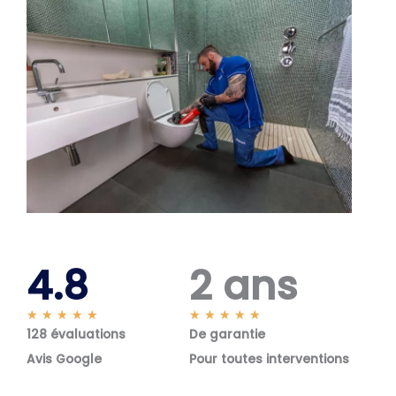
4.8
2 ans
N
N
★
★
★
★
★
★
★
★
★
★
128 évaluations
o
De garantie
o
t
t
Avis Google
Pour toutes interventions
é
é
5
5