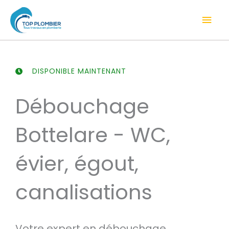
Aller
Men
au
contenu
prin
DISPONIBLE MAINTENANT
Débouchage
Bottelare - WC,
évier, égout,
canalisations
Votre expert en débouchage