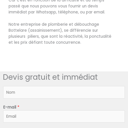
Car c’est en fonction de la difficulté et du temps
passé que nous pouvons vous fournir un devis
immédiat par Whatsapp, téléphone, ou par email.
Notre entreprise de plomberie et débouchage
Bottelare (assainissement), se différencie sur
plusieurs piliers, que sont la réactivité, la ponctualité
et les prix défiant toute concurrence.
Devis gratuit et immédiat
N
o
m
*
E-mail
*