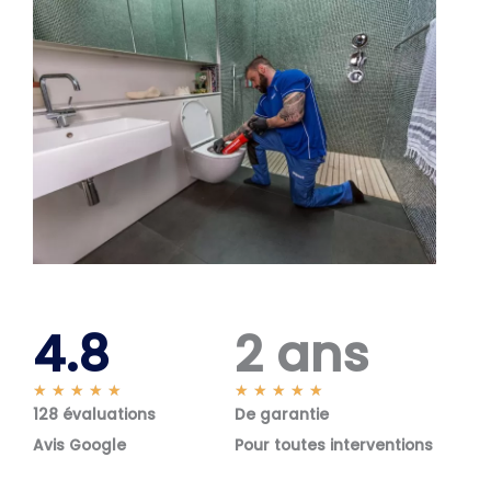
4.8
2 ans
N
N
★
★
★
★
★
★
★
★
★
★
128 évaluations
o
De garantie
o
t
t
Avis Google
Pour toutes interventions
é
é
5
5