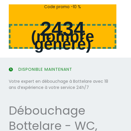
s
s
Code promo -10 %
u
u
r
r
2434
5
5
(
nombre
généré
)
DISPONIBLE MAINTENANT
Votre expert en débouchage à Bottelare avec 18
ans d’expérience à votre service 24h/7
Débouchage
Bottelare - WC,