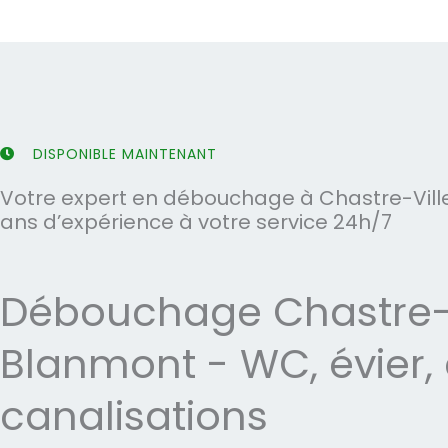
u
u
r
r
5
5
DISPONIBLE MAINTENANT
Votre expert en débouchage à Chastre-Vill
ans d’expérience à votre service 24h/7
Débouchage Chastre-V
Blanmont - WC, évier, 
canalisations