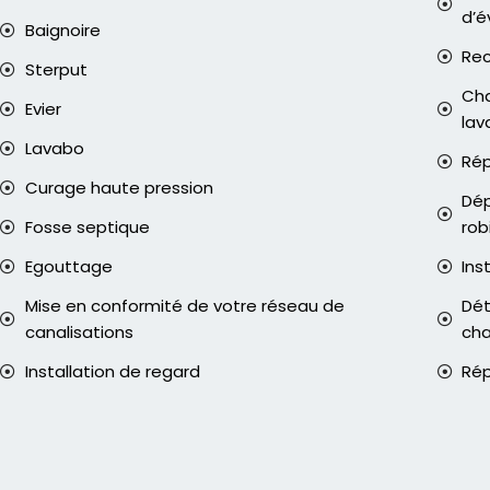
d’é
Baignoire
Rec
Sterput
Cha
Evier
lav
Lavabo
Rép
Curage haute pression
Dép
Fosse septique
rob
Egouttage
Ins
Mise en conformité de votre réseau de
Dét
canalisations
ch
Installation de regard
Rép