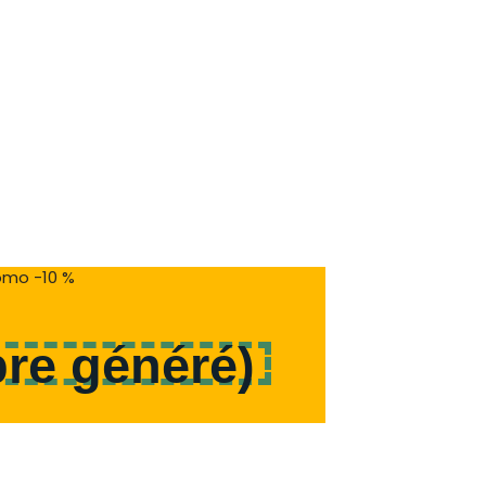
mo -10 %
re généré
)