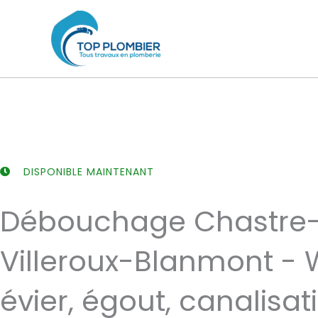
Aller
au
contenu
DISPONIBLE MAINTENANT
Débouchage Chastre
Villeroux-Blanmont - 
évier, égout, canalisat