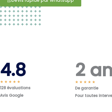
Devis rapide par Whatsapp
2 a
4.8
N
★
★
★
★
★
N
★
★
★
★
★
128 évaluations
o
De garantie
o
t
t
Avis Google
Pour toutes interv
é
é
5
5
s
s