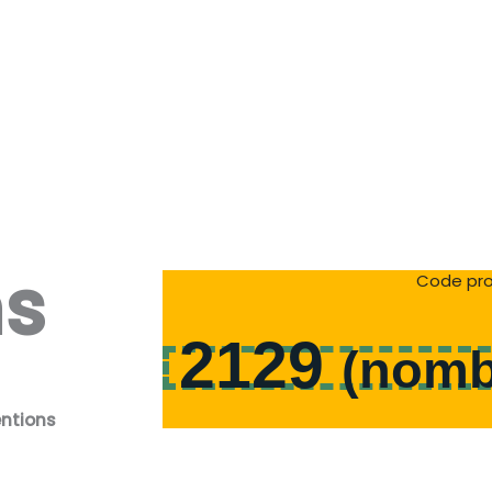
ns
Code pro
2129
(
nomb
entions