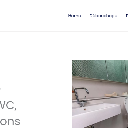
Home
Débouchage
-
WC,
ions