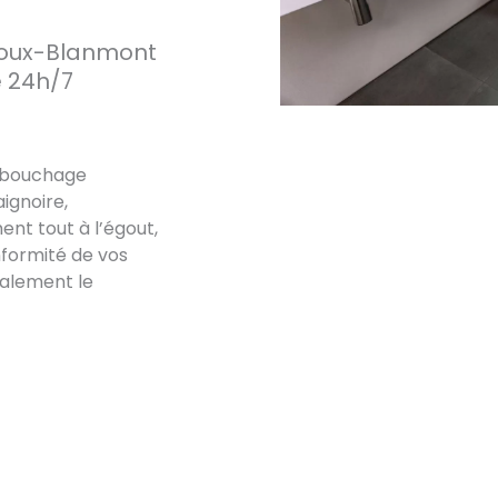
roux-Blanmont
e 24h/7
débouchage
ignoire,
nt tout à l’égout,
onformité de vos
galement le