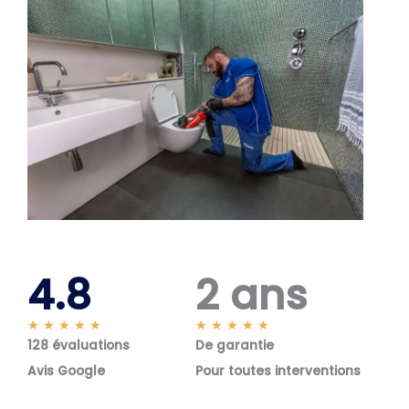
4.8
2 ans
N
N
★
★
★
★
★
★
★
★
★
★
128 évaluations
o
De garantie
o
t
t
Avis Google
Pour toutes interventions
é
é
5
5