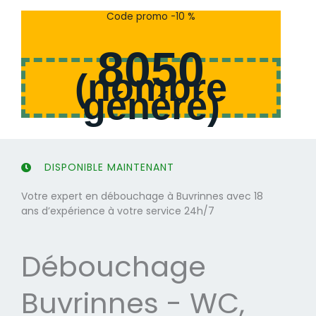
s
s
Code promo -10 %
u
u
r
r
8050
5
5
(
nombre
généré
)
DISPONIBLE MAINTENANT
Votre expert en débouchage à Buvrinnes avec 18
ans d’expérience à votre service 24h/7
Débouchage
Buvrinnes - WC,