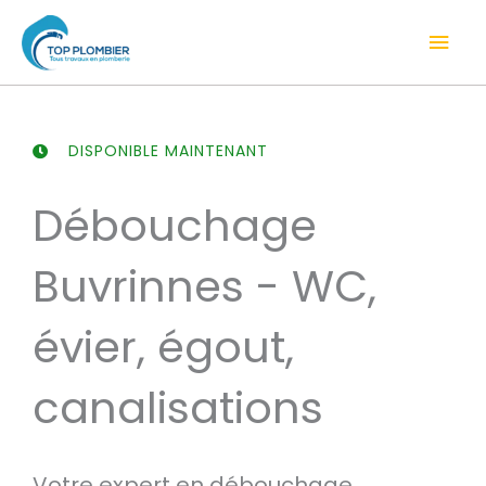
Aller
Men
au
contenu
prin
DISPONIBLE MAINTENANT
Débouchage
Buvrinnes - WC,
évier, égout,
canalisations
Votre expert en débouchage