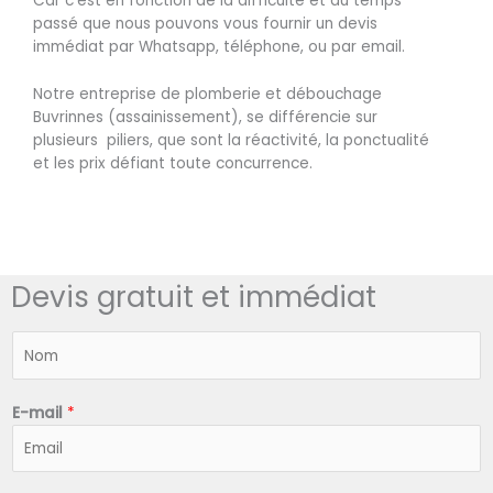
Car c’est en fonction de la difficulté et du temps
passé que nous pouvons vous fournir un devis
immédiat par Whatsapp, téléphone, ou par email.
Notre entreprise de plomberie et débouchage
Buvrinnes (assainissement), se différencie sur
plusieurs piliers, que sont la réactivité, la ponctualité
et les prix défiant toute concurrence.
Devis gratuit et immédiat
N
o
m
*
E-mail
*