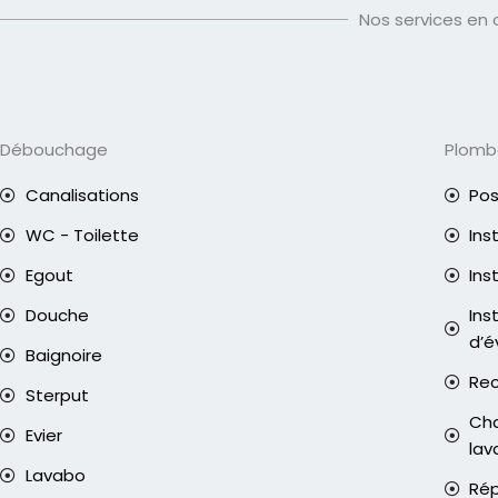
Nos services en
Débouchage
Plomb
Canalisations
Pos
WC - Toilette
Ins
Egout
Ins
Douche
Ins
d’é
Baignoire
Rec
Sterput
Cha
Evier
lav
Lavabo
Rép