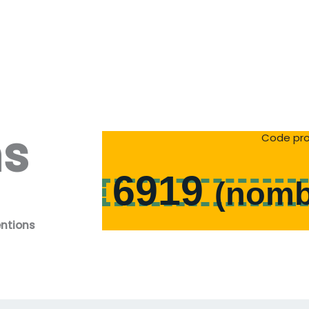
ns
Code pro
6919
(
nomb
entions