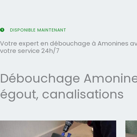
5
5
DISPONIBLE MAINTENANT
Votre expert en débouchage à Amonines ave
votre service 24h/7
Débouchage Amonines 
égout, canalisations