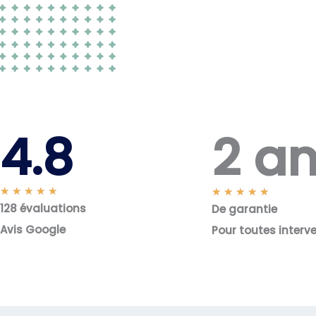
2 a
4.8
N
★
★
★
★
★
N
★
★
★
★
★
128 évaluations
o
De garantie
o
t
t
Avis Google
Pour toutes interv
é
é
5
5
s
s
u
u
r
r