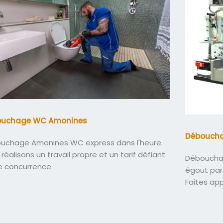
ouchage WC Amonines
Déboucha
uchage Amonines WC express dans l'heure.
réalisons un travail propre et un tarif défiant
Débouchag
e concurrence.
égout par
Faites ap