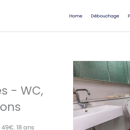
Home
Débouchage
s - WC,
ions
49€. 18 ans