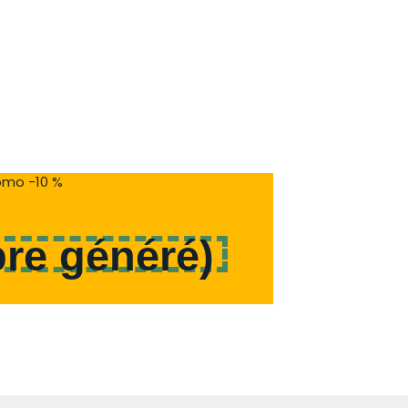
mo -10 %
re généré
)