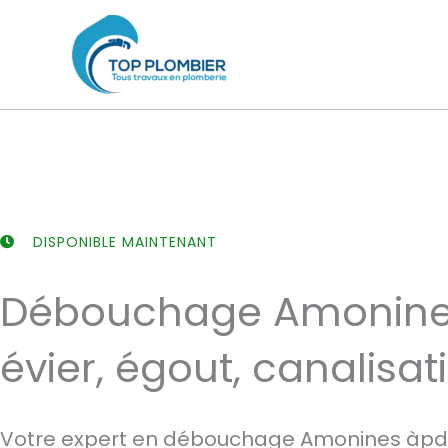
Aller
au
contenu
DISPONIBLE MAINTENANT
Débouchage Amonine
évier, égout, canalisat
Votre expert en débouchage Amonines àpd 