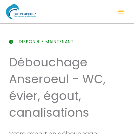
Aller
Men
au
contenu
prin
DISPONIBLE MAINTENANT
Débouchage
Anseroeul - WC,
évier, égout,
canalisations
Votre expert en débouchage