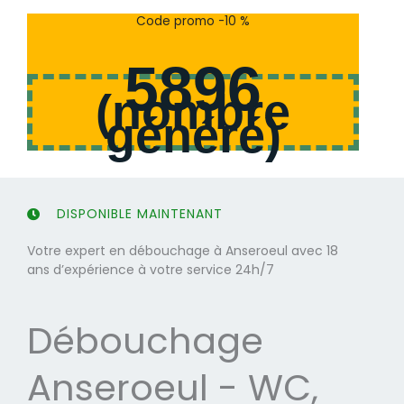
s
s
Code promo -10 %
u
u
r
r
5896
5
5
(
nombre
généré
)
DISPONIBLE MAINTENANT
Votre expert en débouchage à Anseroeul avec 18
ans d’expérience à votre service 24h/7
Débouchage
Anseroeul - WC,