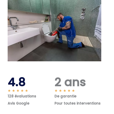
4.8
2 ans
N
N
★
★
★
★
★
★
★
★
★
★
128 évaluations
o
De garantie
o
t
t
Avis Google
Pour toutes interventions
é
é
5
5