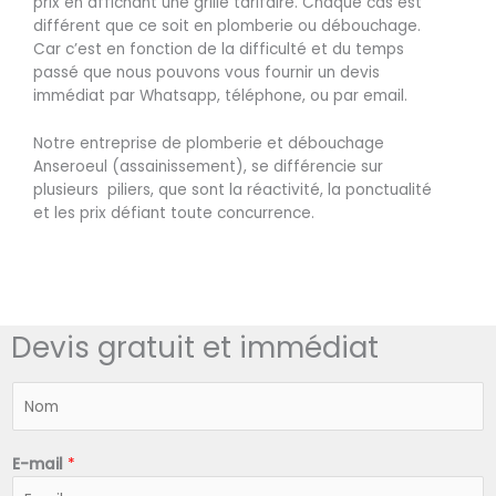
prix en affichant une grille tarifaire. Chaque cas est
différent que ce soit en plomberie ou débouchage.
Car c’est en fonction de la difficulté et du temps
passé que nous pouvons vous fournir un devis
immédiat par Whatsapp, téléphone, ou par email.
Notre entreprise de plomberie et débouchage
Anseroeul (assainissement), se différencie sur
plusieurs piliers, que sont la réactivité, la ponctualité
et les prix défiant toute concurrence.
Devis gratuit et immédiat
N
o
m
*
E-mail
*