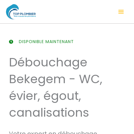
Aller
Men
au
contenu
prin
DISPONIBLE MAINTENANT
Débouchage
Bekegem - WC,
évier, égout,
canalisations
Votre expert en débouchage