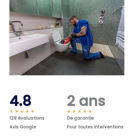
4.8
2 ans
N
N
★
★
★
★
★
★
★
★
★
★
128 évaluations
o
De garantie
o
t
t
Avis Google
Pour toutes interventions
é
é
5
5