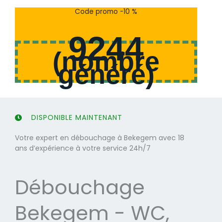
s
s
Code promo -10 %
u
u
r
r
9244
5
5
(
nombre
généré
)
DISPONIBLE MAINTENANT
Votre expert en débouchage à Bekegem avec 18
ans d’expérience à votre service 24h/7
Débouchage
Bekegem - WC,