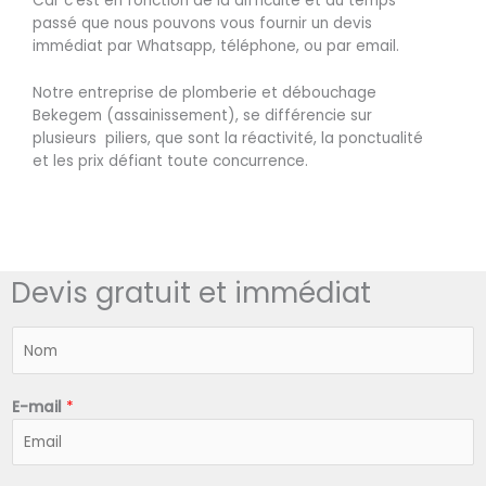
Car c’est en fonction de la difficulté et du temps
passé que nous pouvons vous fournir un devis
immédiat par Whatsapp, téléphone, ou par email.
Notre entreprise de plomberie et débouchage
Bekegem (assainissement), se différencie sur
plusieurs piliers, que sont la réactivité, la ponctualité
et les prix défiant toute concurrence.
Devis gratuit et immédiat
N
o
m
*
E-mail
*