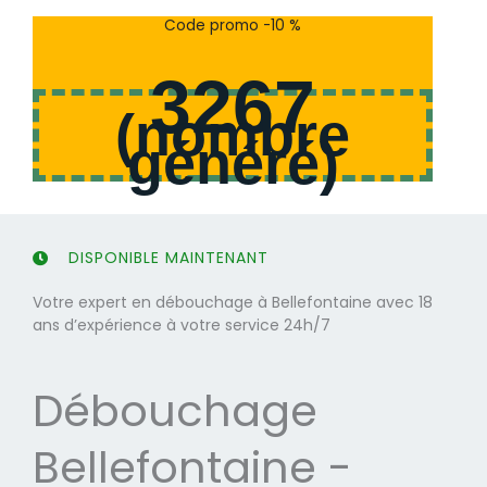
s
s
Code promo -10 %
u
u
r
r
3267
5
5
(
nombre
généré
)
DISPONIBLE MAINTENANT
Votre expert en débouchage à Bellefontaine avec 18
ans d’expérience à votre service 24h/7
Débouchage
Bellefontaine -