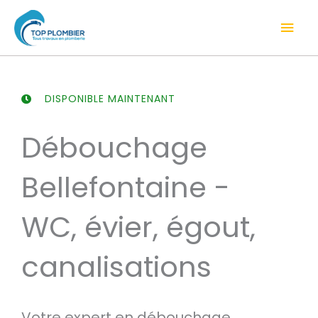
Aller
Men
au
contenu
prin
DISPONIBLE MAINTENANT
Débouchage
Bellefontaine -
WC, évier, égout,
canalisations
Votre expert en débouchage