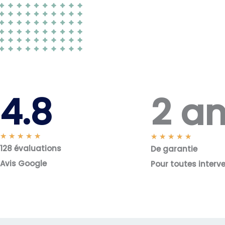
2 a
4.8
N
★
★
★
★
★
N
★
★
★
★
★
128 évaluations
o
De garantie
o
t
t
Avis Google
Pour toutes interv
é
é
5
5
s
s
u
u
r
r