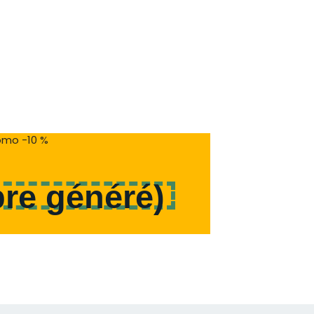
mo -10 %
re généré
)