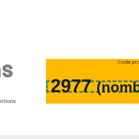
ns
Code pro
2977
(
nomb
entions