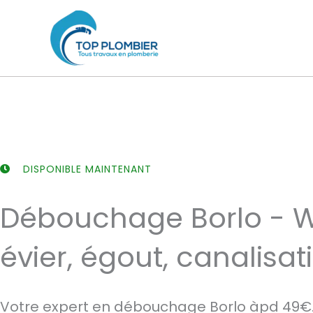
Aller
au
contenu
DISPONIBLE MAINTENANT
Débouchage Borlo - 
évier, égout, canalisat
Votre expert en débouchage Borlo àpd 49€.