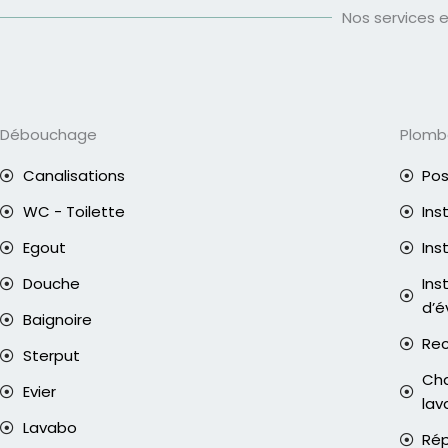
Nos services 
Débouchage
Plomb
Canalisations
Pos
WC - Toilette
Ins
Egout
Ins
Douche
Ins
d’é
Baignoire
Rec
Sterput
Cha
Evier
lav
Lavabo
Rép