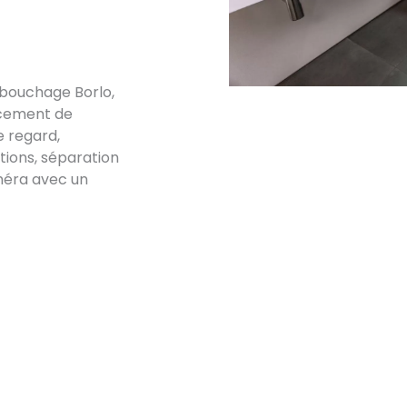
ébouchage Borlo,
acement de
e regard,
ations, séparation
méra avec un