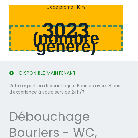
s
s
Code promo -10 %
u
u
r
r
3023
5
5
(
nombre
généré
)
DISPONIBLE MAINTENANT
Votre expert en débouchage à Bourlers avec 18 ans
d’expérience à votre service 24h/7
Débouchage
Bourlers - WC,