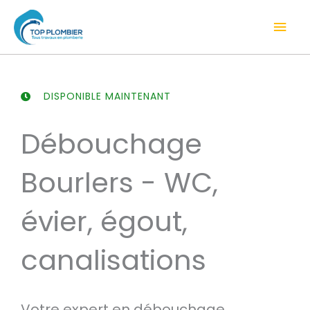
Aller
Men
au
contenu
prin
DISPONIBLE MAINTENANT
Débouchage
Bourlers - WC,
évier, égout,
canalisations
Votre expert en débouchage