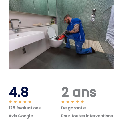
4.8
2 ans
N
N
★
★
★
★
★
★
★
★
★
★
128 évaluations
o
De garantie
o
t
t
Avis Google
Pour toutes interventions
é
é
5
5