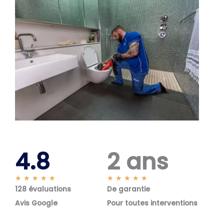
4.8
2 ans
N
N
★
★
★
★
★
★
★
★
★
★
128 évaluations
o
De garantie
o
t
t
Avis Google
Pour toutes interventions
é
é
5
5