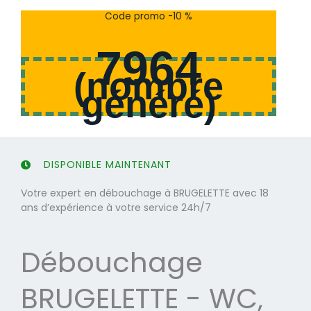
s
s
Code promo -10 %
u
u
r
r
7964
5
5
(
nombre
généré
)
DISPONIBLE MAINTENANT
Votre expert en débouchage à BRUGELETTE avec 18
ans d’expérience à votre service 24h/7
Débouchage
BRUGELETTE - WC,