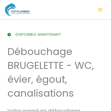
Aller
Men
au
contenu
prin
DISPONIBLE MAINTENANT
Débouchage
BRUGELETTE - WC,
évier, égout,
canalisations
Votre expert en débouchage