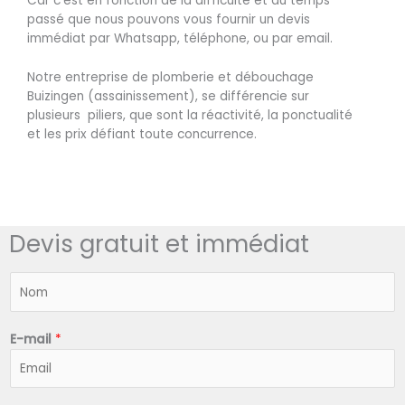
Car c’est en fonction de la difficulté et du temps
passé que nous pouvons vous fournir un devis
immédiat par Whatsapp, téléphone, ou par email.
Notre entreprise de plomberie et débouchage
Buizingen (assainissement), se différencie sur
plusieurs piliers, que sont la réactivité, la ponctualité
et les prix défiant toute concurrence.
Devis gratuit et immédiat
N
o
m
*
E-mail
*