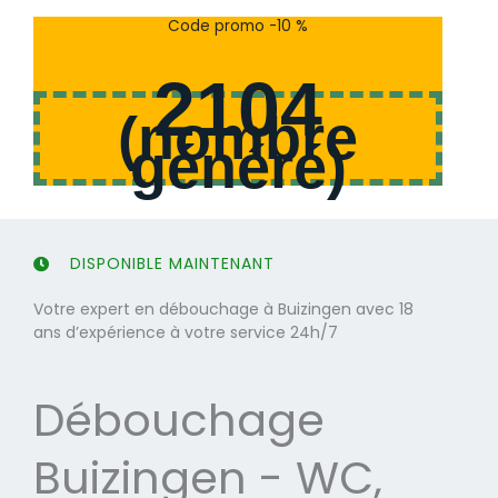
s
s
Code promo -10 %
u
u
r
r
2104
5
5
(
nombre
généré
)
DISPONIBLE MAINTENANT
Votre expert en débouchage à Buizingen avec 18
ans d’expérience à votre service 24h/7
Débouchage
Buizingen - WC,