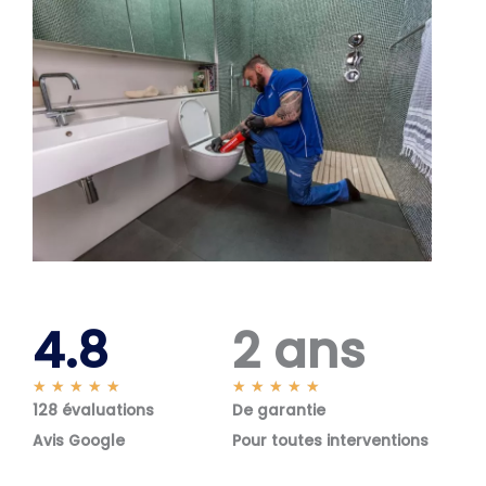
4.8
2 ans
N
N
★
★
★
★
★
★
★
★
★
★
128 évaluations
o
De garantie
o
t
t
Avis Google
Pour toutes interventions
é
é
5
5