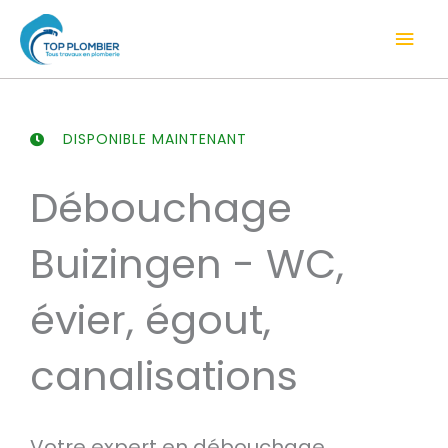
Aller
Men
au
contenu
prin
DISPONIBLE MAINTENANT
Débouchage
Buizingen - WC,
évier, égout,
canalisations
Votre expert en débouchage