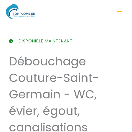
Aller
Men
au
contenu
prin
DISPONIBLE MAINTENANT
Débouchage
Couture-Saint-
Germain - WC,
évier, égout,
canalisations