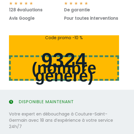
N
N
★
★
★
★
★
★
★
★
★
★
128 évaluations
o
De garantie
o
t
t
Avis Google
Pour toutes interventions
é
é
5
5
s
s
Code promo -10 %
u
u
r
r
9324
5
5
(
nombre
généré
)
DISPONIBLE MAINTENANT
Votre expert en débouchage à Couture-Saint-
Germain avec 18 ans d’expérience à votre service
24h/7