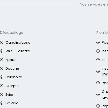
Nos services e
Débouchage
Plomb
Canalisations
Pos
WC - Toilette
Ins
Egout
Ins
Douche
Ins
d’é
Baignoire
Rec
Sterput
Cha
Evier
lav
Lavabo
Rép