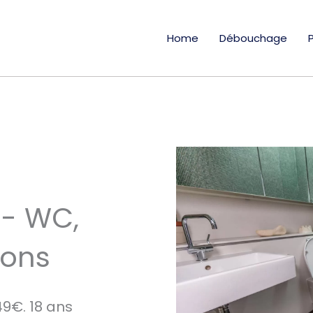
Home
Débouchage
- WC,
ions
9€. 18 ans