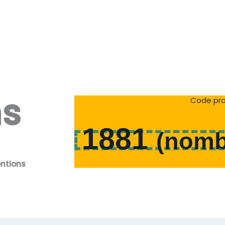
ns
Code pro
1881
(
nomb
entions