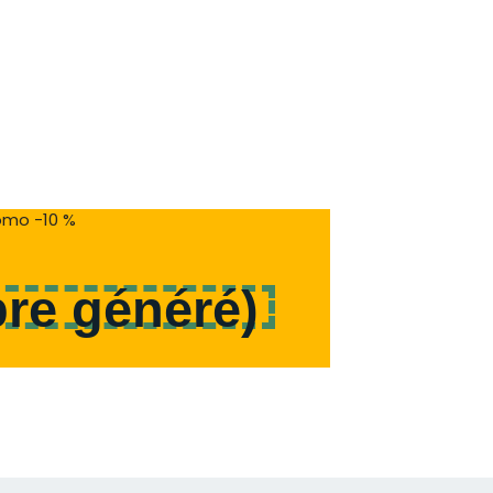
mo -10 %
re généré
)