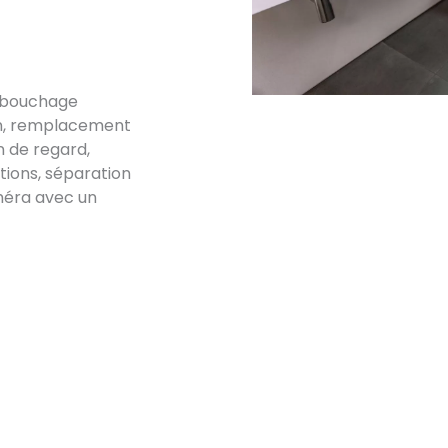
débouchage
ion, remplacement
n de regard,
ations, séparation
méra avec un