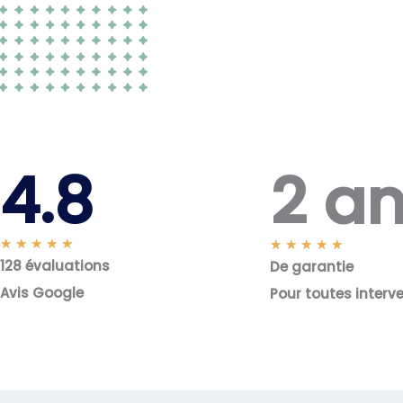
2 a
4.8
N
★
★
★
★
★
N
★
★
★
★
★
128 évaluations
o
De garantie
o
t
t
Avis Google
Pour toutes interv
é
é
5
5
s
s
u
u
r
r