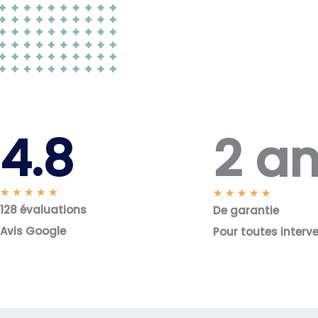
2 a
4.8
N
★
★
★
★
★
N
★
★
★
★
★
128 évaluations
o
De garantie
o
t
t
Avis Google
Pour toutes interv
é
é
5
5
s
s
u
u
r
r