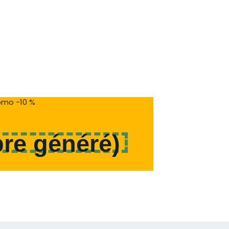
mo -10 %
re généré
)