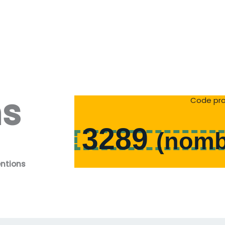
ns
Code pro
3289
(
nomb
entions