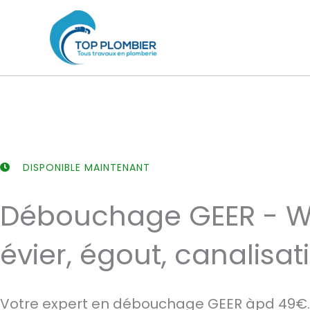
Aller
au
contenu
DISPONIBLE MAINTENANT
Débouchage GEER - W
évier, égout, canalisat
Votre expert en débouchage GEER àpd 49€.