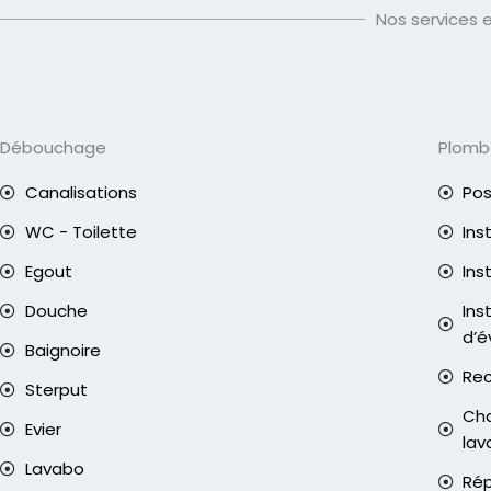
Nos services 
Débouchage
Plomb
Canalisations
Pos
WC - Toilette
Ins
Egout
Ins
Douche
Ins
d’é
Baignoire
Rec
Sterput
Cha
Evier
lav
Lavabo
Rép