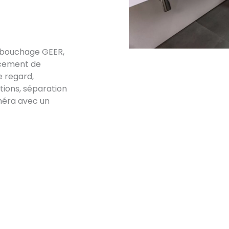
débouchage GEER,
acement de
e regard,
ations, séparation
méra avec un