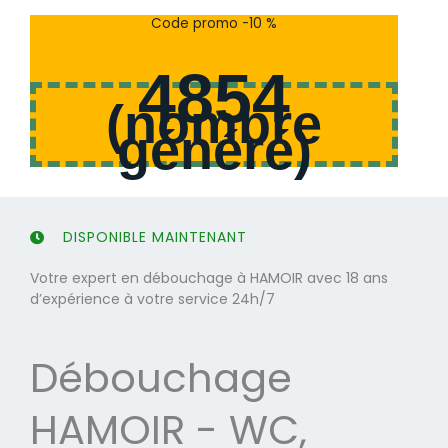
s
s
Code promo -10 %
u
u
r
r
4854
5
5
(
nombre
généré
)
DISPONIBLE MAINTENANT
Votre expert en débouchage à HAMOIR avec 18 ans
d’expérience à votre service 24h/7
Débouchage
HAMOIR - WC,