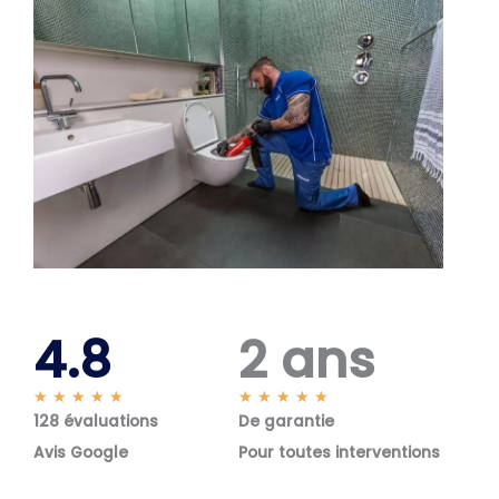
4.8
2 ans
N
N
★
★
★
★
★
★
★
★
★
★
128 évaluations
o
De garantie
o
t
t
Avis Google
Pour toutes interventions
é
é
5
5