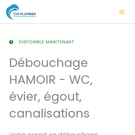
Aller
Men
au
contenu
prin
DISPONIBLE MAINTENANT
Débouchage
HAMOIR - WC,
évier, égout,
canalisations
Votre expert en débouchage