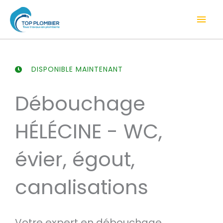
Aller
Men
au
contenu
prin
DISPONIBLE MAINTENANT
Débouchage
HÉLÉCINE - WC,
évier, égout,
canalisations
Votre expert en débouchage