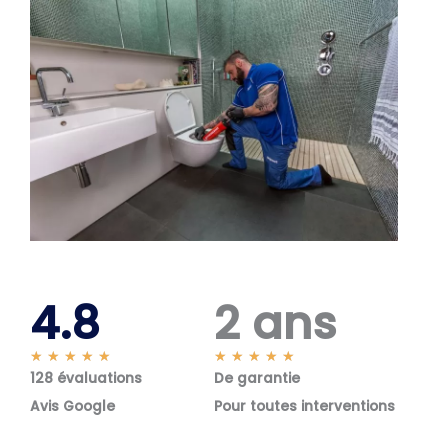
4.8
2 ans
N
N
★
★
★
★
★
★
★
★
★
★
128 évaluations
o
De garantie
o
t
t
Avis Google
Pour toutes interventions
é
é
5
5