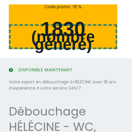
s
s
Code promo -10 %
u
u
r
r
1830
5
5
(
nombre
généré
)
DISPONIBLE MAINTENANT
Votre expert en débouchage à HÉLÉCINE avec 18 ans
d’expérience à votre service 24h/7
Débouchage
HÉLÉCINE - WC,