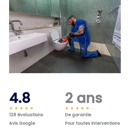
4.8
2 ans
N
N
★
★
★
★
★
★
★
★
★
★
128 évaluations
o
De garantie
o
t
t
Avis Google
Pour toutes interventions
é
é
5
5