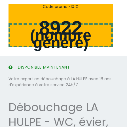
s
s
Code promo -10 %
u
u
r
r
8922
5
5
(
nombre
généré
)
DISPONIBLE MAINTENANT
Votre expert en débouchage à LA HULPE avec 18 ans
d’expérience à votre service 24h/7
Débouchage LA
HULPE - WC, évier,