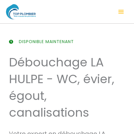
Aller
Men
au
contenu
prin
DISPONIBLE MAINTENANT
Débouchage LA
HULPE - WC, évier,
égout,
canalisations
Votre expert en débouchage LA