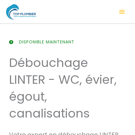
Aller
Men
au
contenu
prin
DISPONIBLE MAINTENANT
Débouchage
LINTER - WC, évier,
égout,
canalisations
Votre expert en débouchage LINTER