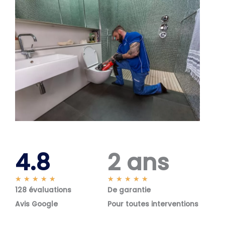
4.8
2 ans
N
N
★
★
★
★
★
★
★
★
★
★
128 évaluations
o
De garantie
o
t
t
Avis Google
Pour toutes interventions
é
é
5
5