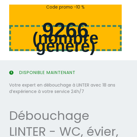
s
s
Code promo -10 %
u
u
r
r
9266
5
5
(
nombre
généré
)
DISPONIBLE MAINTENANT
Votre expert en débouchage à LINTER avec 18 ans
d’expérience à votre service 24h/7
Débouchage
LINTER - WC, évier,