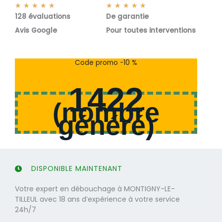
N
N
★
★
★
★
★
★
★
★
★
★
128 évaluations
o
De garantie
o
t
t
Avis Google
Pour toutes interventions
é
é
5
5
s
s
Code promo -10 %
u
u
r
r
1422
5
5
(
nombre
généré
)
DISPONIBLE MAINTENANT
Votre expert en débouchage à MONTIGNY-LE-
TILLEUL avec 18 ans d’expérience à votre service
24h/7