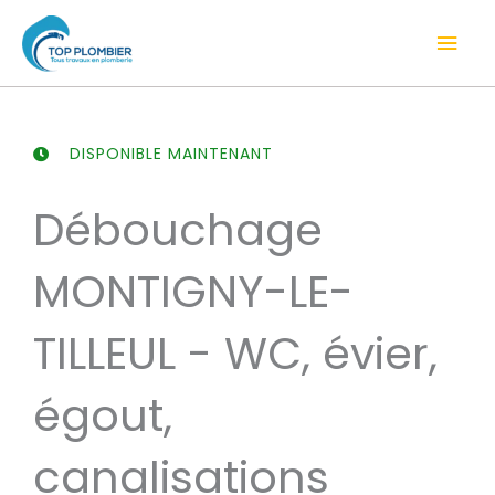
Aller
Men
au
contenu
prin
DISPONIBLE MAINTENANT
Débouchage
MONTIGNY-LE-
TILLEUL - WC, évier,
égout,
canalisations