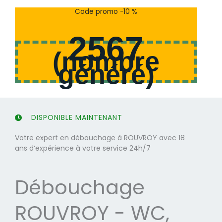
s
s
Code promo -10 %
u
u
r
r
2567
5
5
(
nombre
généré
)
DISPONIBLE MAINTENANT
Votre expert en débouchage à ROUVROY avec 18
ans d’expérience à votre service 24h/7
Débouchage
ROUVROY - WC,