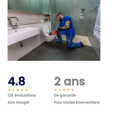
4.8
2 ans
N
N
★
★
★
★
★
★
★
★
★
★
128 évaluations
o
De garantie
o
t
t
Avis Google
Pour toutes interventions
é
é
5
5