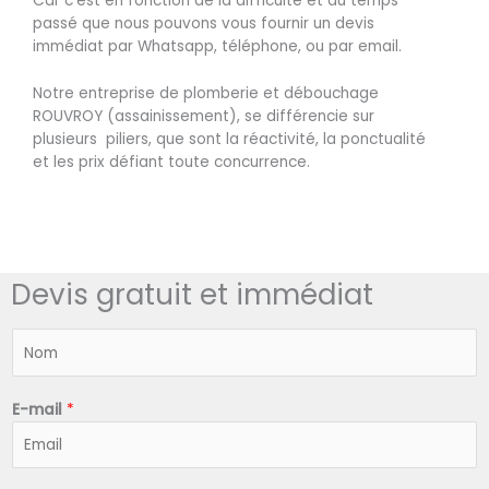
Car c’est en fonction de la difficulté et du temps
passé que nous pouvons vous fournir un devis
immédiat par Whatsapp, téléphone, ou par email.
Notre entreprise de plomberie et débouchage
ROUVROY (assainissement), se différencie sur
plusieurs piliers, que sont la réactivité, la ponctualité
et les prix défiant toute concurrence.
Devis gratuit et immédiat
N
o
m
*
E-mail
*