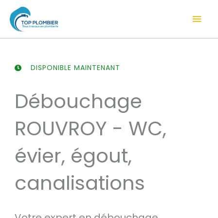
Aller
Men
au
contenu
prin
DISPONIBLE MAINTENANT
Débouchage
ROUVROY - WC,
évier, égout,
canalisations
Votre expert en débouchage