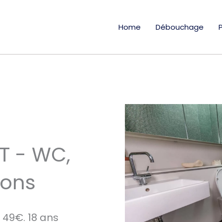
Home
Débouchage
T - WC,
ions
49€. 18 ans