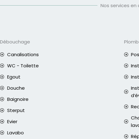
Nos services en
Débouchage
Plomb
Canalisations
Pos
WC - Toilette
Ins
Egout
Ins
Douche
Ins
d’é
Baignoire
Rec
Sterput
Cha
Evier
lav
Lavabo
Rép