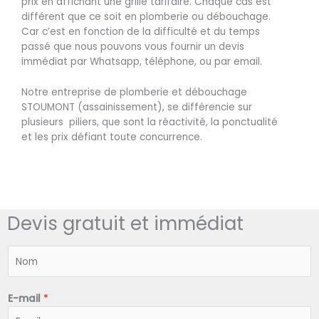
prix en affichant une grille tarifaire. Chaque cas est
différent que ce soit en plomberie ou débouchage.
Car c’est en fonction de la difficulté et du temps
passé que nous pouvons vous fournir un devis
immédiat par Whatsapp, téléphone, ou par email.
Notre entreprise de plomberie et débouchage
STOUMONT (assainissement), se différencie sur
plusieurs piliers, que sont la réactivité, la ponctualité
et les prix défiant toute concurrence.
Devis gratuit et immédiat
N
o
m
*
E-mail
*