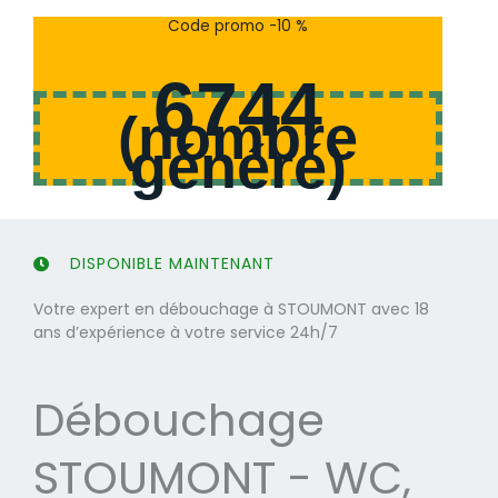
s
s
Code promo -10 %
u
u
r
r
6744
5
5
(
nombre
généré
)
DISPONIBLE MAINTENANT
Votre expert en débouchage à STOUMONT avec 18
ans d’expérience à votre service 24h/7
Débouchage
STOUMONT - WC,