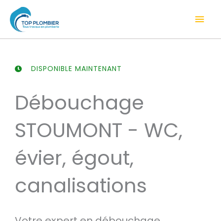
Aller
Men
au
contenu
prin
DISPONIBLE MAINTENANT
Débouchage
STOUMONT - WC,
évier, égout,
canalisations
Votre expert en débouchage