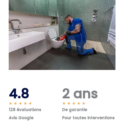
4.8
2 ans
N
N
★
★
★
★
★
★
★
★
★
★
128 évaluations
o
De garantie
o
t
t
Avis Google
Pour toutes interventions
é
é
5
5