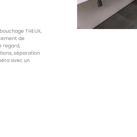
débouchage THEUX,
acement de
e regard,
ations, séparation
méra avec un