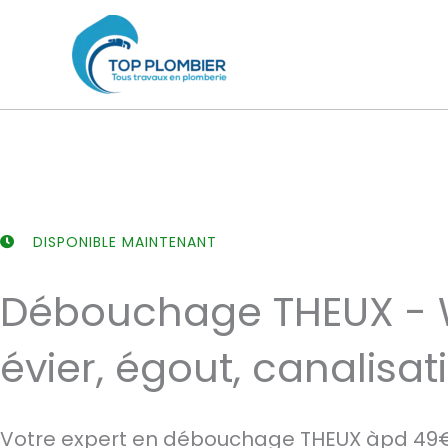
Aller
au
contenu
DISPONIBLE MAINTENANT
Débouchage THEUX - 
évier, égout, canalisat
Votre expert en débouchage THEUX àpd 49€