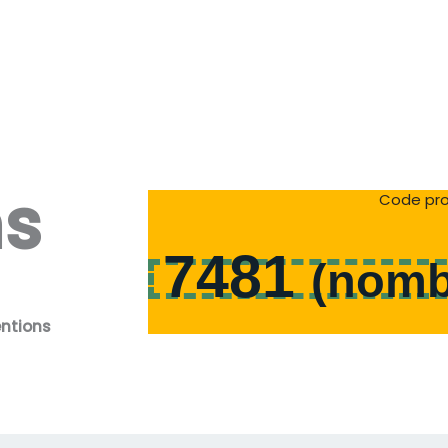
ns
Code pro
7481
(
nomb
entions