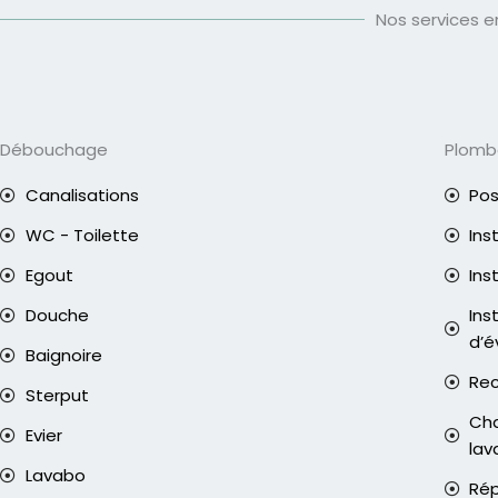
Nos services 
Débouchage
Plomb
Canalisations
Pos
WC - Toilette
Ins
Egout
Ins
Douche
Ins
d’é
Baignoire
Rec
Sterput
Cha
Evier
lav
Lavabo
Rép