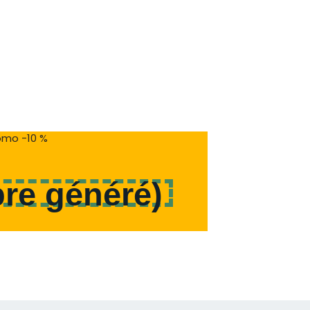
mo -10 %
re généré
)