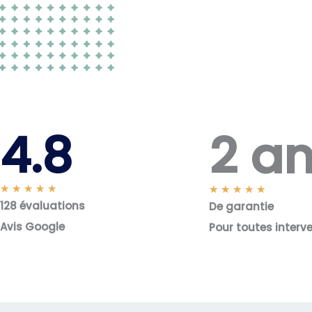
2 a
4.8
N
★
★
★
★
★
N
★
★
★
★
★
128 évaluations
o
De garantie
o
t
t
Avis Google
Pour toutes interv
é
é
5
5
s
s
u
u
r
r