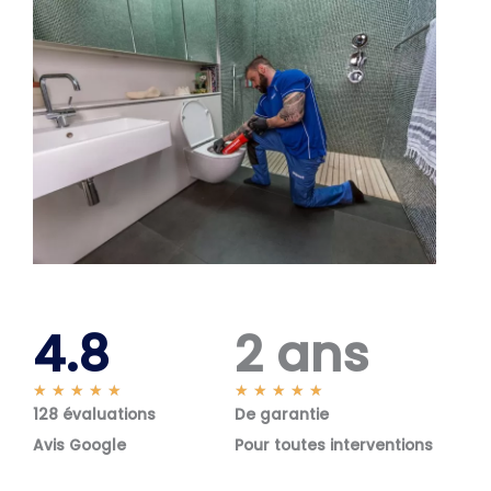
4.8
2 ans
N
N
★
★
★
★
★
★
★
★
★
★
128 évaluations
o
De garantie
o
t
t
Avis Google
Pour toutes interventions
é
é
5
5