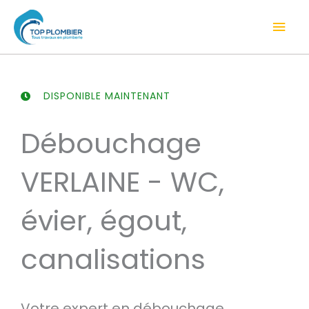
Aller
Men
au
contenu
prin
DISPONIBLE MAINTENANT
Débouchage
VERLAINE - WC,
évier, égout,
canalisations
Votre expert en débouchage