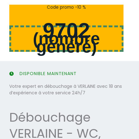
s
s
Code promo -10 %
u
u
r
r
9702
5
5
(
nombre
généré
)
DISPONIBLE MAINTENANT
Votre expert en débouchage à VERLAINE avec 18 ans
d’expérience à votre service 24h/7
Débouchage
VERLAINE - WC,