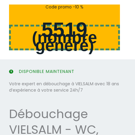
s
s
Code promo -10 %
u
u
r
r
5519
5
5
(
nombre
généré
)
DISPONIBLE MAINTENANT
Votre expert en débouchage à VIELSALM avec 18 ans
d’expérience à votre service 24h/7
Débouchage
VIELSALM - WC,