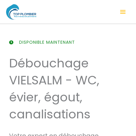
Aller
Men
au
contenu
prin
DISPONIBLE MAINTENANT
Débouchage
VIELSALM - WC,
évier, égout,
canalisations
Votre expert en débouchage