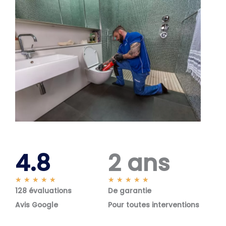
4.8
2 ans
N
N
★
★
★
★
★
★
★
★
★
★
128 évaluations
o
De garantie
o
t
t
Avis Google
Pour toutes interventions
é
é
5
5